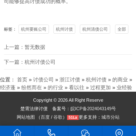
司能够提高讨债成功的概率。
杭州要账公司
杭州讨债
杭州清债公司
全部
标签：
上一篇：暂无数据
下一篇：杭州讨债公司
位置：
首页
»
讨债公司
»
浙江讨债
»
杭州讨债
»
的商业
»
经济蓬
»
纷然而在
»
的行业
»
看以往
»
过程更加
»
业经验
Copyright © 2026 All Right Reserve
楚霄法律讨债 备案号：
皖ICP备2024043149号
网站地图
（
百度
/
谷歌
）
更多支持：
城市分站
51La