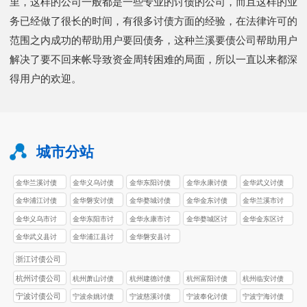
里，这样的公司一般都是一些专业的讨债的公司，而且这样的业
务已经做了很长的时间，有很多讨债方面的经验，在法律许可的
范围之内成功的帮助用户要回债务，这种兰溪要债公司帮助用户
解决了要不回来帐导致资金周转困难的局面，所以一直以来都深
得用户的欢迎。
城市分站
金华兰溪讨债
金华义乌讨债
金华东阳讨债
金华永康讨债
金华武义讨债
公司
公司
公司
公司
公司
金华浦江讨债
金华磐安讨债
金华婺城讨债
金华金东讨债
金华兰溪市讨
公司
公司
公司
公司
债公司
金华义乌市讨
金华东阳市讨
金华永康市讨
金华婺城区讨
金华金东区讨
债公司
债公司
债公司
债公司
债公司
金华武义县讨
金华浦江县讨
金华磐安县讨
债公司
债公司
债公司
浙江讨债公司
杭州讨债公司
杭州萧山讨债
杭州建德讨债
杭州富阳讨债
杭州临安讨债
公司
公司
公司
公司
宁波讨债公司
宁波余姚讨债
宁波慈溪讨债
宁波奉化讨债
宁波宁海讨债