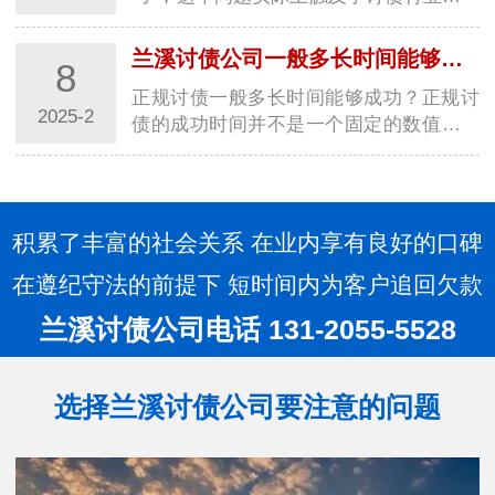
些非公开策略或“灰色地带”的操作方式。
首先，需要明确的是，合法的讨债行为应
兰溪讨债公司一般多长时间能够成功？讨债方法大全！
8
当严格遵循相关法律法规，不得采用违法
正规讨债一般多长时间能够成功？正规讨
手…
2025-2
债的成功时间并不是一个固定的数值，它
受到多种因素的影响，包括债务金额的大
小、债务人的还款意愿和能力、讨债过程
中可能遇到的法律程序等。因此，无法给
出一个…
积累了丰富的社会关系 在业内享有良好的口碑
在遵纪守法的前提下 短时间内为客户追回欠款
兰溪讨债公司电话 131-2055-5528
选择兰溪讨债公司要注意的问题