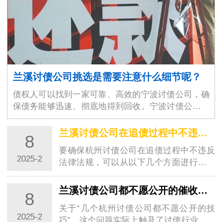
兰溪讨债公司挑选是需要注意什么细节呢？
债权人可以找到一家可靠、高效的宁波讨债公司，确
保债务能够迅速、彻底地得到回收。宁波讨债公司的
选择不仅仅是为了解决眼前的经济问题，更是为了维
护商业环境的稳定与良好运作。随着商业交易的增加
兰溪讨债公司在追债过程中不违反法律法规？
8
和…
要确保杭州讨债公司在追债过程中不违反
2025-2
法律法规，可以从以下几个方面进行考虑
和操作：一、明确杭州讨债公司的合法性
杭州讨债公司如果以信息咨询公司、调查
兰溪讨债公司都不愿公开的催收技巧
8
公司或者其他名义从事催收工作，在遵守
关于“几个杭州讨债公司都不愿公开的技
相关法…
2025-2
巧”，这个问题实际上触及了讨债行业的一