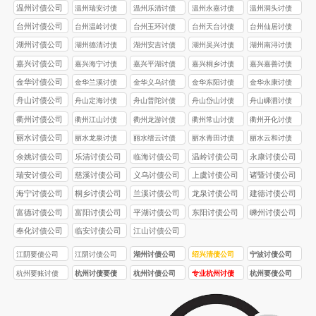
公司
公司
公司
公司
温州讨债公司
温州瑞安讨债
温州乐清讨债
温州永嘉讨债
温州洞头讨债
公司
公司
公司
公司
台州讨债公司
台州温岭讨债
台州玉环讨债
台州天台讨债
台州仙居讨债
公司
公司
公司
公司
湖州讨债公司
湖州德清讨债
湖州安吉讨债
湖州吴兴讨债
湖州南浔讨债
公司
公司
公司
公司
嘉兴讨债公司
嘉兴海宁讨债
嘉兴平湖讨债
嘉兴桐乡讨债
嘉兴嘉善讨债
公司
公司
公司
公司
金华讨债公司
金华兰溪讨债
金华义乌讨债
金华东阳讨债
金华永康讨债
公司
公司
公司
公司
舟山讨债公司
舟山定海讨债
舟山普陀讨债
舟山岱山讨债
舟山嵊泗讨债
公司
公司
公司
公司
衢州讨债公司
衢州江山讨债
衢州龙游讨债
衢州常山讨债
衢州开化讨债
公司
公司
公司
公司
丽水讨债公司
丽水龙泉讨债
丽水缙云讨债
丽水青田讨债
丽水云和讨债
公司
公司
公司
公司
余姚讨债公司
乐清讨债公司
临海讨债公司
温岭讨债公司
永康讨债公司
瑞安讨债公司
慈溪讨债公司
义乌讨债公司
上虞讨债公司
诸暨讨债公司
海宁讨债公司
桐乡讨债公司
兰溪讨债公司
龙泉讨债公司
建德讨债公司
富德讨债公司
富阳讨债公司
平湖讨债公司
东阳讨债公司
嵊州讨债公司
奉化讨债公司
临安讨债公司
江山讨债公司
江阴要债公司
江阴讨债公司
湖州讨债公司
绍兴清债公司
宁波讨债公司
杭州要账讨债
杭州讨债要债
杭州讨债公司
专业杭州讨债
杭州要债公司
公司
公司
合法吗
公司