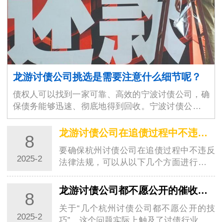
龙游讨债公司挑选是需要注意什么细节呢？
债权人可以找到一家可靠、高效的宁波讨债公司，确
保债务能够迅速、彻底地得到回收。宁波讨债公司的
选择不仅仅是为了解决眼前的经济问题，更是为了维
护商业环境的稳定与良好运作。随着商业交易的增加
龙游讨债公司在追债过程中不违反法律法规？
8
和…
要确保杭州讨债公司在追债过程中不违反
2025-2
法律法规，可以从以下几个方面进行考虑
和操作：一、明确杭州讨债公司的合法性
杭州讨债公司如果以信息咨询公司、调查
龙游讨债公司都不愿公开的催收技巧
8
公司或者其他名义从事催收工作，在遵守
关于“几个杭州讨债公司都不愿公开的技
相关法…
2025-2
巧”，这个问题实际上触及了讨债行业的一