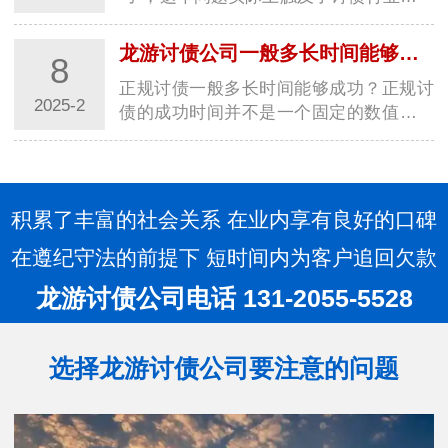
些非公开策略或“灰色地带”的操作方式。
首先，需要明确的是，合法的讨债行为应
龙游讨债公司一般多长时间能够成功？讨债方法大全！
8
当严格遵循相关法律法规，不得采用违法
正规讨债一般多长时间能够成功？正规讨
手…
2025-2
债的成功时间并不是一个固定的数值，它
受到多种因素的影响，包括债务金额的大
小、债务人的还款意愿和能力、讨债过程
中可能遇到的法律程序等。因此，无法给
出一个…
积累了丰富的社会关系 在业内享有良好的口碑
在遵纪守法的前提下 短时间内为客户追回欠款
龙游讨债公司电话 131-2055-5528
选择龙游讨债公司要注意的问题