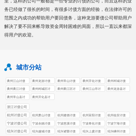
里，这样的公司一般都是一些专业的讨债的公司，而且这样的业
务已经做了很长的时间，有很多讨债方面的经验，在法律许可的
范围之内成功的帮助用户要回债务，这种龙游要债公司帮助用户
解决了要不回来帐导致资金周转困难的局面，所以一直以来都深
得用户的欢迎。
城市分站
衢州江山讨债
衢州龙游讨债
衢州常山讨债
衢州开化讨债
衢州柯城讨债
公司
公司
公司
公司
公司
衢州衢江讨债
衢州柯城区讨
衢州衢江区讨
衢州江山市讨
衢州龙游县讨
公司
债公司
债公司
债公司
债公司
衢州常山县讨
衢州开化县讨
债公司
债公司
浙江讨债公司
杭州讨债公司
杭州萧山讨债
杭州建德讨债
杭州富阳讨债
杭州临安讨债
公司
公司
公司
公司
宁波讨债公司
宁波余姚讨债
宁波慈溪讨债
宁波奉化讨债
宁波宁海讨债
公司
公司
公司
公司
绍兴讨债公司
绍兴越城讨债
绍兴诸暨讨债
绍兴上虞讨债
绍兴嵊州讨债