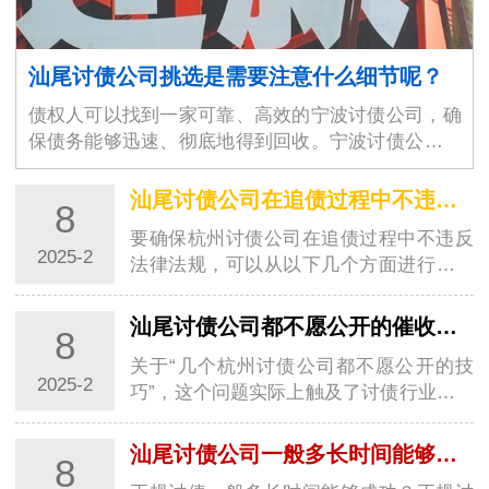
汕尾讨债公司挑选是需要注意什么细节呢？
债权人可以找到一家可靠、高效的宁波讨债公司，确
保债务能够迅速、彻底地得到回收。宁波讨债公司的
选择不仅仅是为了解决眼前的经济问题，更是为了维
护商业环境的稳定与良好运作。随着商业交易的增加
汕尾讨债公司在追债过程中不违反法律法规？
8
和…
要确保杭州讨债公司在追债过程中不违反
2025-2
法律法规，可以从以下几个方面进行考虑
和操作：一、明确杭州讨债公司的合法性
杭州讨债公司如果以信息咨询公司、调查
汕尾讨债公司都不愿公开的催收技巧
8
公司或者其他名义从事催收工作，在遵守
关于“几个杭州讨债公司都不愿公开的技
相关法…
2025-2
巧”，这个问题实际上触及了讨债行业的一
些非公开策略或“灰色地带”的操作方式。
首先，需要明确的是，合法的讨债行为应
汕尾讨债公司一般多长时间能够成功？讨债方法大全！
8
当严格遵循相关法律法规，不得采用违法