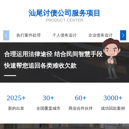
汕尾讨债公司服务项目
PRODUCT CENTER
执行案件处理
个人债务追讨
企业债务追讨
商
合理运用法律途径 结合民间智慧手段
快速帮您追回各类难收欠款
+
+
+
+
2025
30
60
3000
新的出发
全国覆盖城市
商业合作伙伴
成功回款案例