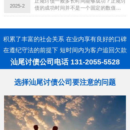
正规讨债一般多长时间能够成功？正规讨
手…
2025-2
债的成功时间并不是一个固定的数值，它
受到多种因素的影响，包括债务金额的大
小、债务人的还款意愿和能力、讨债过程
中可能遇到的法律程序等。因此，无法给
出一个…
积累了丰富的社会关系 在业内享有良好的口碑
在遵纪守法的前提下 短时间内为客户追回欠款
汕尾讨债公司电话 131-2055-5528
选择汕尾讨债公司要注意的问题