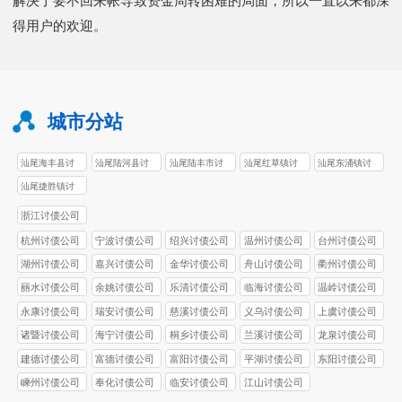
解决了要不回来帐导致资金周转困难的局面，所以一直以来都深
得用户的欢迎。
城市分站
汕尾海丰县讨
汕尾陆河县讨
汕尾陆丰市讨
汕尾红草镇讨
汕尾东涌镇讨
债公司
债公司
债公司
债公司
债公司
汕尾捷胜镇讨
债公司
浙江讨债公司
杭州讨债公司
宁波讨债公司
绍兴讨债公司
温州讨债公司
台州讨债公司
湖州讨债公司
嘉兴讨债公司
金华讨债公司
舟山讨债公司
衢州讨债公司
丽水讨债公司
余姚讨债公司
乐清讨债公司
临海讨债公司
温岭讨债公司
永康讨债公司
瑞安讨债公司
慈溪讨债公司
义乌讨债公司
上虞讨债公司
诸暨讨债公司
海宁讨债公司
桐乡讨债公司
兰溪讨债公司
龙泉讨债公司
建德讨债公司
富德讨债公司
富阳讨债公司
平湖讨债公司
东阳讨债公司
嵊州讨债公司
奉化讨债公司
临安讨债公司
江山讨债公司