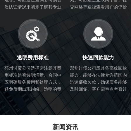
质认证情况来初步了解其专业
交网络等途径查看用户的评价
性和合法性。
和体验，从而判断讨债公司的
服务质量。
透明费用标准
快速回款能力
邳州讨债公司选择需注意其费
邳州讨债公司应具备高效回款
用标准是否透明清晰。合同中
能力，能够在法律允许范围内
应明确服务费用和处理方式，
迅速催收欠款，确保债务能够
避免后期出现纠纷。透明的费
及时回笼。客户需重点考察讨
用标准也体现了讨债公司的诚
债公司的催收流程和效率。
信度。
新闻资讯