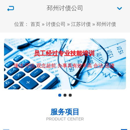
邳州讨债公司
位置：
首页
»
讨债公司
»
江苏讨债
»
邳州讨债
员工经过专业技能培训
懂法 守法 观念超前 办事具有效率高 合法 迅捷
服务项目
PRODUCT CENTER