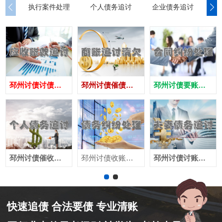
执行案件处理
个人债务追讨
企业债务追讨
商
邳州讨债讨债公司
邳州讨债催债公司
邳州讨债要账公司
邳州讨债催收公司
邳州讨债收账公司
邳州讨债讨账公司
快速追债 合法要债 专业清账