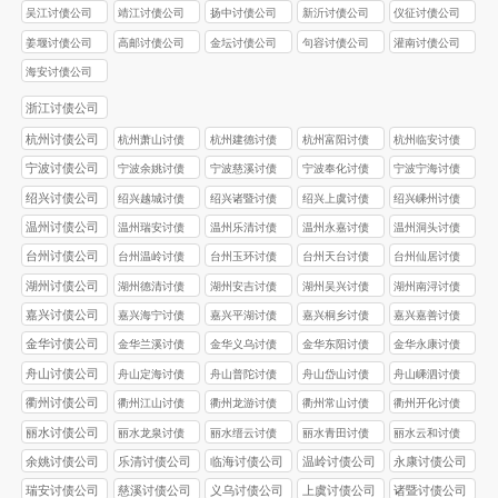
吴江讨债公司
靖江讨债公司
扬中讨债公司
新沂讨债公司
仪征讨债公司
姜堰讨债公司
高邮讨债公司
金坛讨债公司
句容讨债公司
灌南讨债公司
海安讨债公司
浙江讨债公司
杭州讨债公司
杭州萧山讨债
杭州建德讨债
杭州富阳讨债
杭州临安讨债
公司
公司
公司
公司
宁波讨债公司
宁波余姚讨债
宁波慈溪讨债
宁波奉化讨债
宁波宁海讨债
公司
公司
公司
公司
绍兴讨债公司
绍兴越城讨债
绍兴诸暨讨债
绍兴上虞讨债
绍兴嵊州讨债
公司
公司
公司
公司
温州讨债公司
温州瑞安讨债
温州乐清讨债
温州永嘉讨债
温州洞头讨债
公司
公司
公司
公司
台州讨债公司
台州温岭讨债
台州玉环讨债
台州天台讨债
台州仙居讨债
公司
公司
公司
公司
湖州讨债公司
湖州德清讨债
湖州安吉讨债
湖州吴兴讨债
湖州南浔讨债
公司
公司
公司
公司
嘉兴讨债公司
嘉兴海宁讨债
嘉兴平湖讨债
嘉兴桐乡讨债
嘉兴嘉善讨债
公司
公司
公司
公司
金华讨债公司
金华兰溪讨债
金华义乌讨债
金华东阳讨债
金华永康讨债
公司
公司
公司
公司
舟山讨债公司
舟山定海讨债
舟山普陀讨债
舟山岱山讨债
舟山嵊泗讨债
公司
公司
公司
公司
衢州讨债公司
衢州江山讨债
衢州龙游讨债
衢州常山讨债
衢州开化讨债
公司
公司
公司
公司
丽水讨债公司
丽水龙泉讨债
丽水缙云讨债
丽水青田讨债
丽水云和讨债
公司
公司
公司
公司
余姚讨债公司
乐清讨债公司
临海讨债公司
温岭讨债公司
永康讨债公司
瑞安讨债公司
慈溪讨债公司
义乌讨债公司
上虞讨债公司
诸暨讨债公司