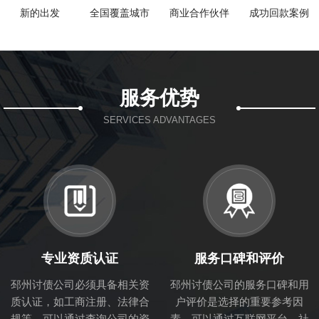
新的出发
全国覆盖城市
商业合作伙伴
成功回款案例
服务优势
SERVICES ADVANTAGES
专业资质认证
服务口碑和评价
邳州讨债公司必须具备相关资
邳州讨债公司的服务口碑和用
质认证，如工商注册、法律合
户评价是选择的重要参考因
规等。可以通过查询公司的资
素。可以通过互联网平台、社